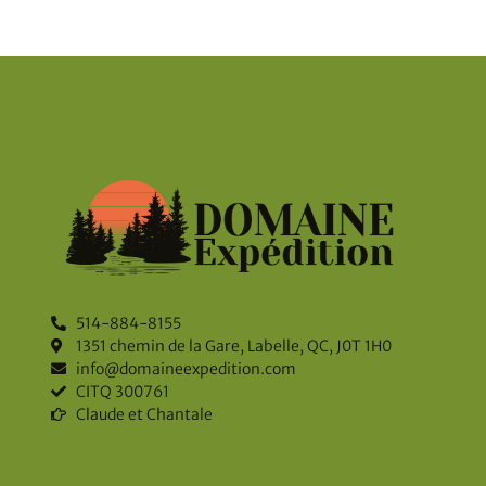
514-884-8155
1351 chemin de la Gare, Labelle, QC, J0T 1H0
info@domaineexpedition.com
CITQ 300761
Claude et Chantale